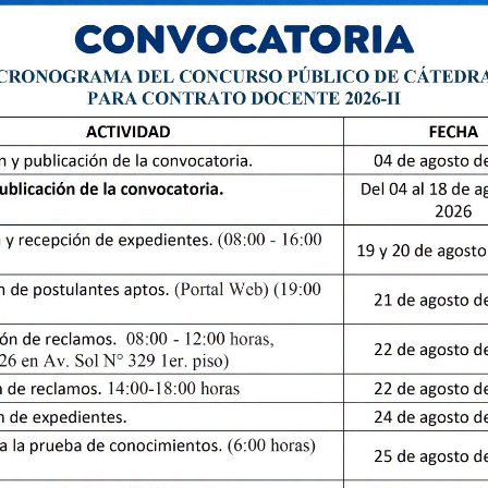
VERSITARIO
Enlace
30 220
IVERSITARIA
Enlace
30 220
FACULTADES
Enlace
30 220