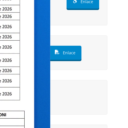
s internos para la
Enlace
al en la comunidad
L ALTIPLANO PUNO
Enlace