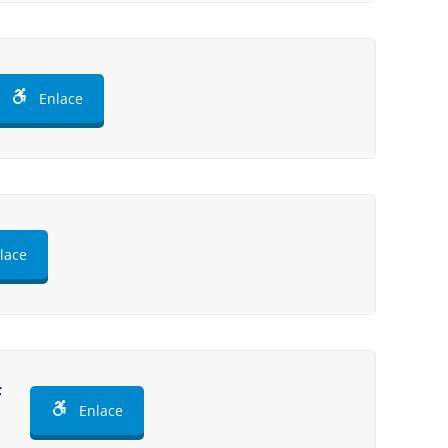
Enlace
lace
F
Enlace