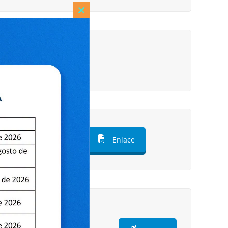
Close
this
module
e
 LA LEY N° 27942
Enlace