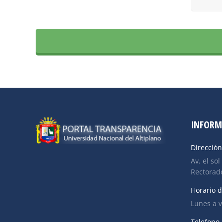
INFORM
Dirección
Av. el sol
Rectorado
Horario d
Lunes a v
Telefono 