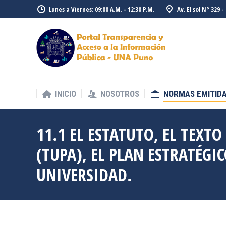
Lunes a Viernes: 09:00 A.M. - 12:30 P.M.
Av. El sol N° 329 
INICIO
NOSOTROS
NORMAS EMITID
INICIO
NOSOTROS
NORMAS EMITID
11.1 EL ESTATUTO, EL TEX
(TUPA), EL PLAN ESTRATÉGI
UNIVERSIDAD.