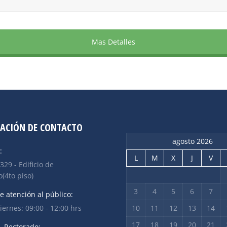
Mas Detalles
ACIÓN DE CONTACTO
agosto 2026
:
L
M
X
J
V
 329 - Edificio de
(4to piso)
3
4
5
6
7
e atención al público:
iernes: 09:00 - 12:00 hrs
10
11
12
13
14
17
18
19
20
21
- Rectorado: