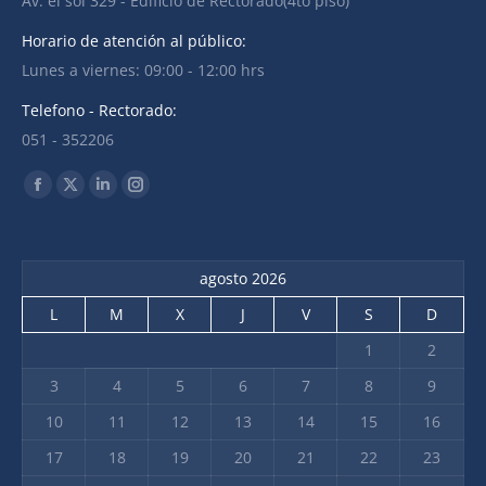
Av. el sol 329 - Edificio de Rectorado(4to piso)
Horario de atención al público:
Lunes a viernes: 09:00 - 12:00 hrs
Telefono - Rectorado:
051 - 352206
Find us on:
Facebook
X
Linkedin
Instagram
page
page
page
page
opens
opens
opens
opens
agosto 2026
in
in
in
in
new
new
new
new
L
M
X
J
V
S
D
window
window
window
window
1
2
3
4
5
6
7
8
9
10
11
12
13
14
15
16
17
18
19
20
21
22
23