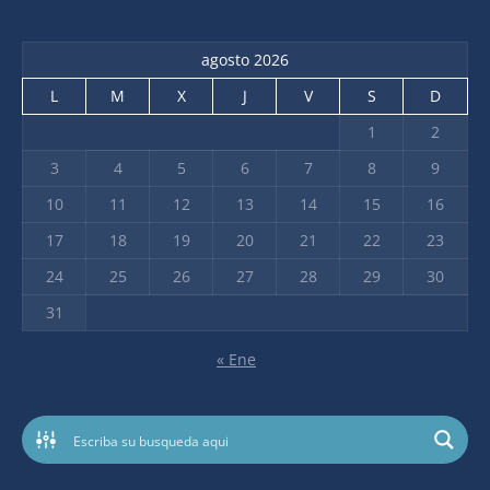
page
page
page
page
opens
opens
opens
opens
agosto 2026
in
in
in
in
new
new
new
new
L
M
X
J
V
S
D
window
window
window
window
1
2
3
4
5
6
7
8
9
10
11
12
13
14
15
16
17
18
19
20
21
22
23
24
25
26
27
28
29
30
31
« Ene