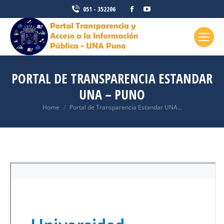
Facebook
YouTube
051 - 352206
page
page
opens
opens
in
in
new
new
window
window
PORTAL DE TRANSPARENCIA ESTANDAR
UNA – PUNO
You are here:
Home
Portal de Transparencia Estandar UNA…