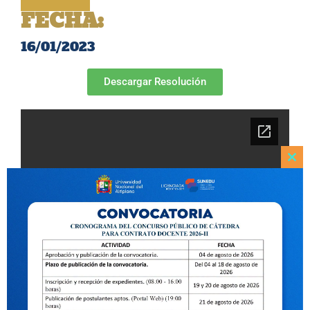
FECHA:
16/01/2023
Descargar Resolución
Clo
this
mod