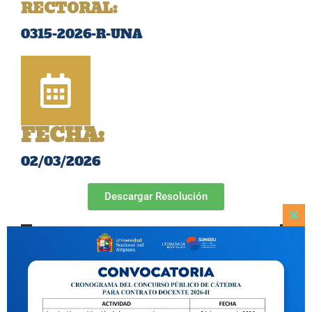
RECTORAL:
0315-2026-R-UNA
FECHA:
02/03/2026
Descargar Resolución
Clo
this
mod