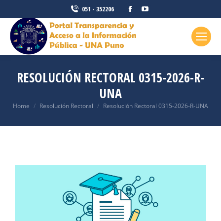
051 - 352206
RESOLUCIÓN RECTORAL 0315-2026-R-
UNA
You are here:
Home
Resolución Rectoral
Resolución Rectoral 0315-2026-R-UNA