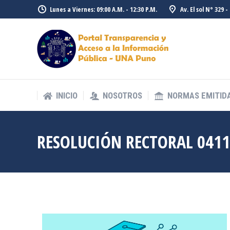
Lunes a Viernes: 09:00 A.M. - 12:30 P.M.
Av. El sol N° 329 
INICIO
NOSOTROS
NORMAS EMITID
INICIO
NOSOTROS
NORMAS EMITID
RESOLUCIÓN RECTORAL 0411