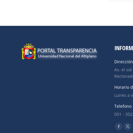
INFORM
Dirección
Av. el sol
Rectorado
Horario d
Lunes a v
Telefono 
051 - 35
Find us o