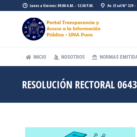
Lunes a Viernes: 09:00 A.M. - 12:30 P.M.
Av. El sol N° 329 
INICIO
NOSOTROS
NORMAS EMITID
INICIO
NOSOTROS
NORMAS EMITID
RESOLUCIÓN RECTORAL 0643