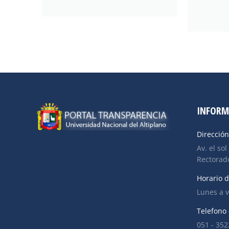
INFORM
Dirección
Av. el sol
Rectorado
Horario d
Lunes a v
Telefono 
051 - 35