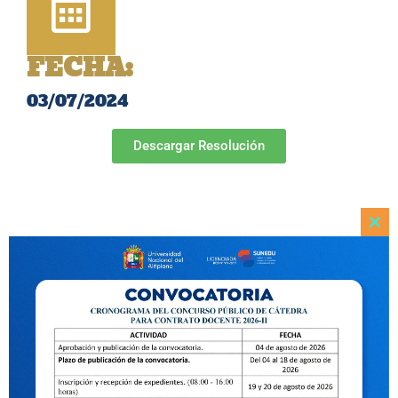
FECHA:
03/07/2024
Descargar Resolución
Clo
this
mod