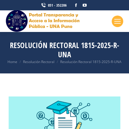
051 - 352206
RESOLUCIÓN RECTORAL 1815-2025-R-
UNA
You are here:
Home
Resolución Rectoral
Resolución Rectoral 1815-2025-R-UNA