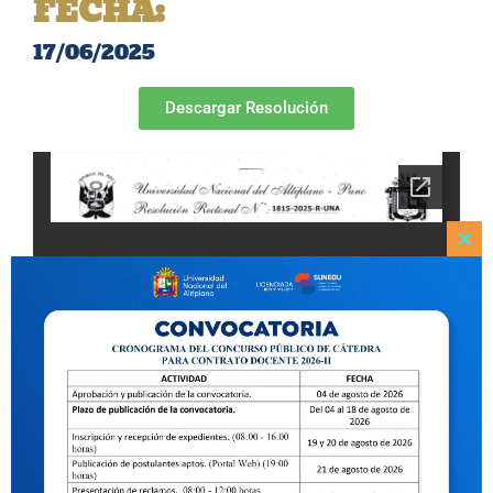
FECHA:
17/06/2025
Descargar Resolución
Clo
this
mod