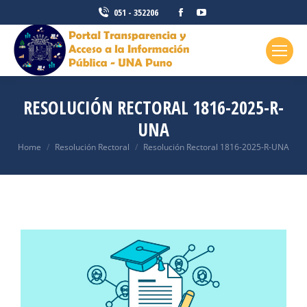
051 - 352206
RESOLUCIÓN RECTORAL 1816-2025-R-
UNA
You are here:
Home
Resolución Rectoral
Resolución Rectoral 1816-2025-R-UNA