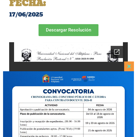
FECHA:
17/06/2025
Descargar Resolución
Clo
this
mod