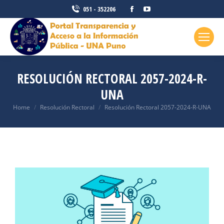
051 - 352206
RESOLUCIÓN RECTORAL 2057-2024-R-
UNA
You are here:
Home
Resolución Rectoral
Resolución Rectoral 2057-2024-R-UNA