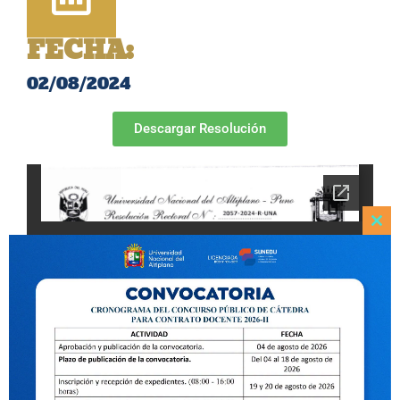
FECHA:
02/08/2024
Descargar Resolución
Clo
this
mod