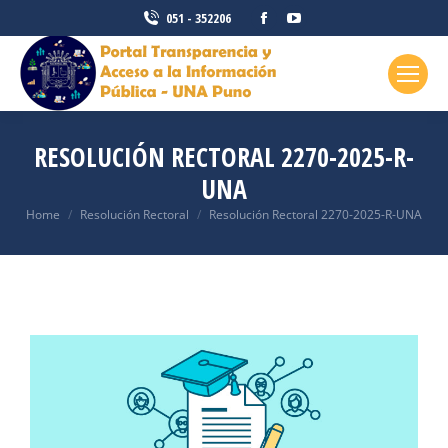
051 - 352206
RESOLUCIÓN RECTORAL 2270-2025-R-
UNA
You are here:
Home
Resolución Rectoral
Resolución Rectoral 2270-2025-R-UNA