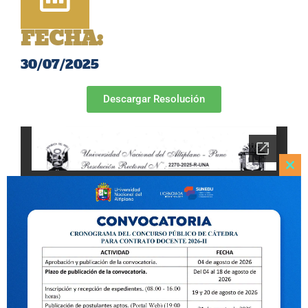
FECHA:
30/07/2025
Descargar Resolución
Clo
this
mod