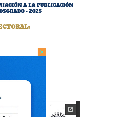
MIACIÓN A LA PUBLICACIÓN
OSGRADO - 2025
ECTORAL:
Close
this
module
ón