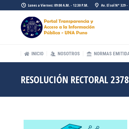
Lunes a Viernes: 09:00 A.M. - 12:30 P.M.
Av. El sol N° 329 
INICIO
NOSOTROS
NORMAS EMITID
INICIO
NOSOTROS
NORMAS EMITID
RESOLUCIÓN RECTORAL 2378