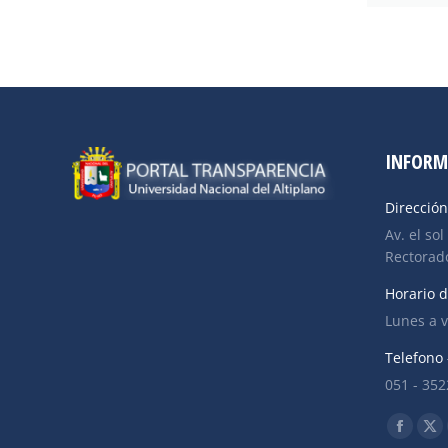
INFORM
Dirección
Av. el sol
Rectorado
Horario d
Lunes a v
Telefono 
051 - 35
Find us o