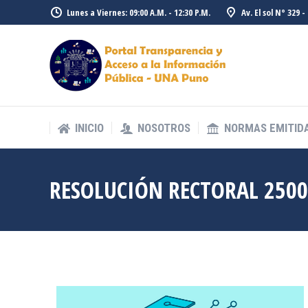
Lunes a Viernes: 09:00 A.M. - 12:30 P.M.
Av. El sol N° 329 
INICIO
NOSOTROS
NORMAS EMITID
INICIO
NOSOTROS
NORMAS EMITID
RESOLUCIÓN RECTORAL 2500