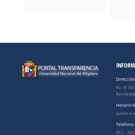
INFORM
Dirección
Av. el sol
Rectorado
Horario d
Lunes a v
Telefono 
051 - 35