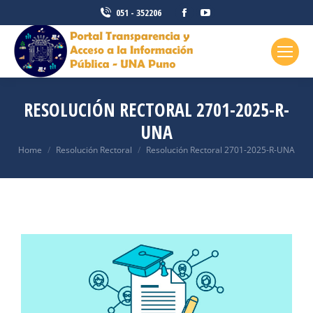
051 - 352206
RESOLUCIÓN RECTORAL 2701-2025-R-
UNA
You are here:
Home
Resolución Rectoral
Resolución Rectoral 2701-2025-R-UNA