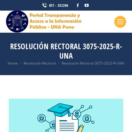
051 - 352206
RESOLUCIÓN RECTORAL 3075-2025-R-
UNA
You are here:
Home
Resolución Rectoral
Resolución Rectoral 3075-2025-R-UNA