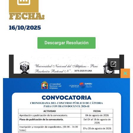
FECHA:
16/10/2025
Descargar Resolución
Clo
this
mod