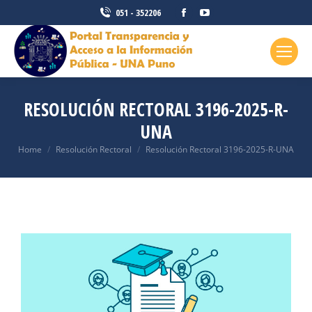
051 - 352206
RESOLUCIÓN RECTORAL 3196-2025-R-
UNA
You are here:
Home
Resolución Rectoral
Resolución Rectoral 3196-2025-R-UNA