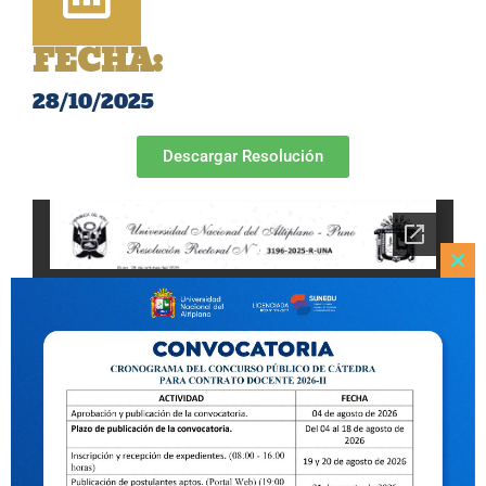
FECHA:
28/10/2025
Descargar Resolución
Clo
this
mod