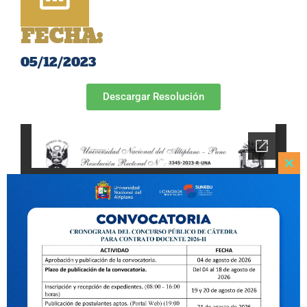
FECHA:
05/12/2023
Descargar Resolución
Clo
this
mod