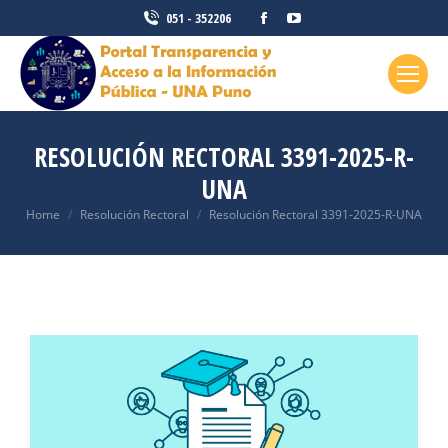
051 - 352206
RESOLUCIÓN RECTORAL 3391-2025-R-
UNA
You are here:
Home
Resolución Rectoral
Resolución Rectoral 3391-2025-R-UNA