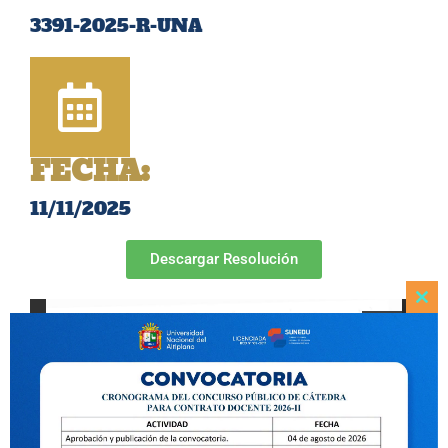
3391-2025-R-UNA
FECHA:
11/11/2025
Descargar Resolución
Clo
this
mod