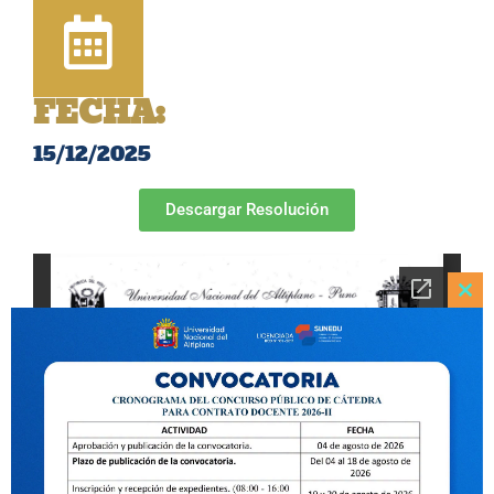
FECHA:
15/12/2025
Descargar Resolución
Clo
this
mod