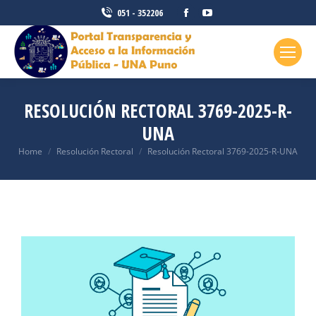
051 - 352206
RESOLUCIÓN RECTORAL 3769-2025-R-
UNA
You are here:
Home
Resolución Rectoral
Resolución Rectoral 3769-2025-R-UNA