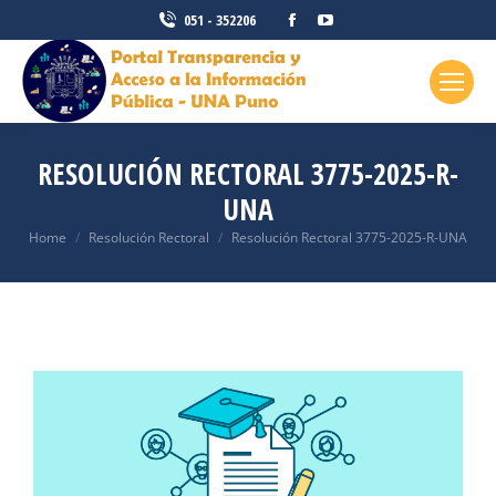
051 - 352206
RESOLUCIÓN RECTORAL 3775-2025-R-
UNA
You are here:
Home
Resolución Rectoral
Resolución Rectoral 3775-2025-R-UNA