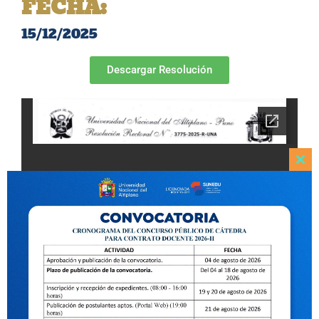
FECHA:
15/12/2025
Descargar Resolución
Clo
this
mod