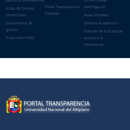
Ejecución presupuestal
Vicerectorado
Portal Transparencia
Investigación
Actas de Consejo
Estandar
Universitario
Aulas Virtuales
Documentos de
Sistema Academico
gestión
Formato de Solicitud de
Portal UNA PUNO
Acceso a la
Información