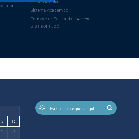
Aulas Virtuales
standar
Sistema Academico
Formato de Solicitud de Acceso
a la Información
S
D
1
2