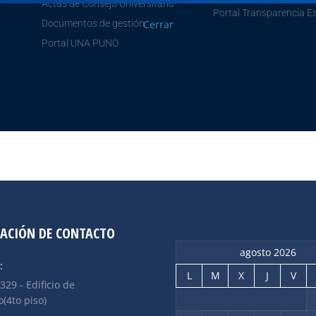
Actas de Consejo Universitario
Portal Transparencia E
Cerrar
Documentos de gestión
Portal UNA PUNO
ACIÓN DE CONTACTO
agosto 2026
:
L
M
X
J
V
 329 - Edificio de
(4to piso)