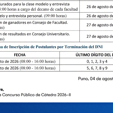
ENLACE DE INTERES
PORTALES DE
TRANSPARENCIA
Grados y titulos
Art 11- Transparencia d
Ejecución presupuestal
Universidades