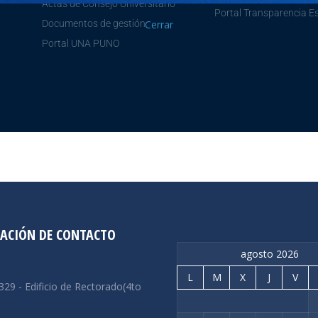
Actas de Consejo Universitario
Portal Transparencia E
Cerrar
Documentos de gestión
Portal UNA PUNO
ACIÓN DE CONTACTO
agosto 2026
:
L
M
X
J
V
 329 - Edificio de Rectorado(4to