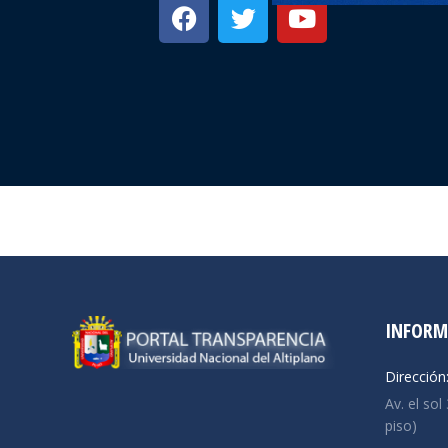
INFORM
Dirección
Av. el sol
piso)