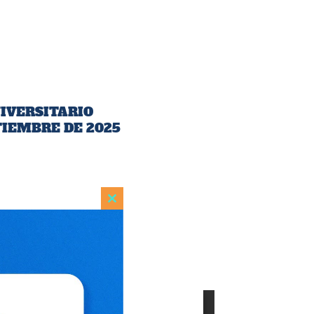
NIVERSITARIO
TIEMBRE DE 2025
Close
this
module