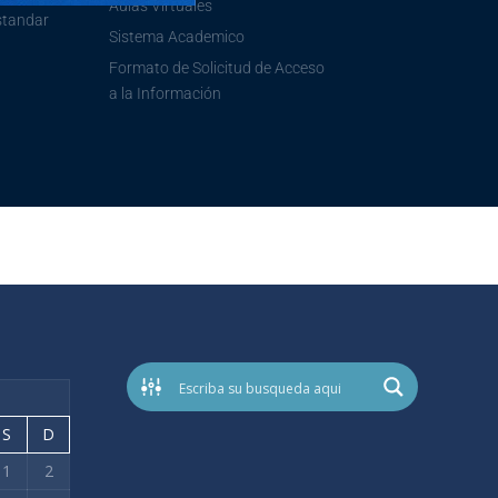
Aulas Virtuales
standar
Sistema Academico
Formato de Solicitud de Acceso
a la Información
S
D
1
2