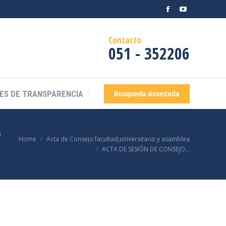
ES DE TRANSPARENCIA
Busqueda Avanzada
Contacto
051 - 352206
ES DE TRANSPARENCIA
Busqueda Avanzada
O
You are here:
Home
Acta de Consejo facultad,universitario y asamblea
ACTA DE SESIÓN DE CONSEJO…