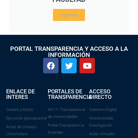
Ingresar
PORTAL TRANSPARENCIA Y ACCESO A LA
INFORMACIÓN
ENLACE DE
PORTALES DE
ACCESO
INTERES
TRANSPARENCIA
DIRECTO
Grados y titulos
Art 11- Transparencia
Gobierno Digital
de Universidades
Ejecución presupuestal
Vicerectorado
Portal Transparencia
Investigación
Actas de Consejo
Estandar
Universitario
Aulas Virtuales