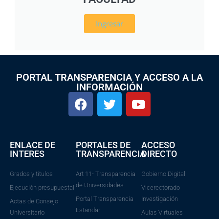
Ingresar
PORTAL TRANSPARENCIA Y ACCESO A LA
INFORMACIÓN
ENLACE DE
PORTALES DE
ACCESO
INTERES
TRANSPARENCIA
DIRECTO
Grados y titulos
Art 11- Transparencia
Gobierno Digital
de Universidades
Ejecución presupuestal
Vicerectorado
Portal Transparencia
Investigación
Actas de Consejo
Estandar
Universitario
Aulas Virtuales