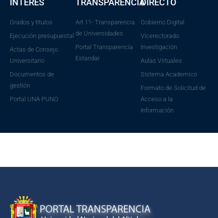
INTERES
TRANSPARENCIA
DIRECTO
Grados y titulos
Art 11- Transparencia
Gobierno Digital
de Universidades
Ejecución presupuestal
Vicerectorado
Portal Transparencia
Investigación
Actas de Consejo
Estandar
Universitario
Aulas Virtuales
Documentos de
Sistema Academico
gestión
Formato de Solicitud de
Portal UNA PUNO
Acceso a la
Información