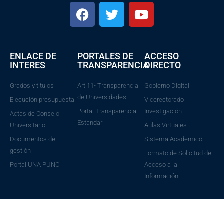
ENLACE DE
PORTALES DE
ACCESO
INTERES
TRANSPARENCIA
DIRECTO
Grados y titulos
Art 11- Transparencia
Gobierno Digital
de Universidades
Ejecución presupuestal
Vicerectorado
Portal Transparencia
Investigación
Actas de Consejo
Estandar
Universitario
Aulas Virtuales
Documentos de
Sistema Academico
gestión
Formato de Solicitud de
Portal UNA PUNO
Acceso a la
Información