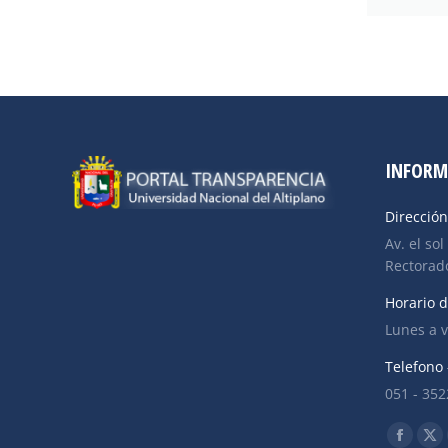
INFORM
Dirección
Av. el sol
Rectorado
Horario d
Lunes a v
Telefono 
051 - 35
Find us o