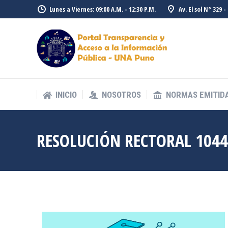
Lunes a Viernes: 09:00 A.M. - 12:30 P.M.
Av. El sol N° 329 
INICIO
NOSOTROS
NORMAS EMITID
INICIO
NOSOTROS
NORMAS EMITID
RESOLUCIÓN RECTORAL 1044