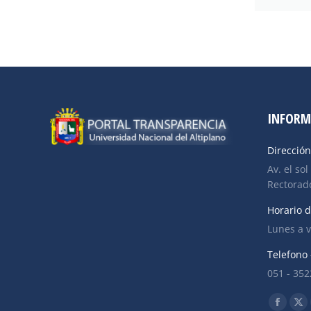
INFORM
Dirección
Av. el sol
Rectorado
Horario d
Lunes a v
Telefono 
051 - 35
Find us o