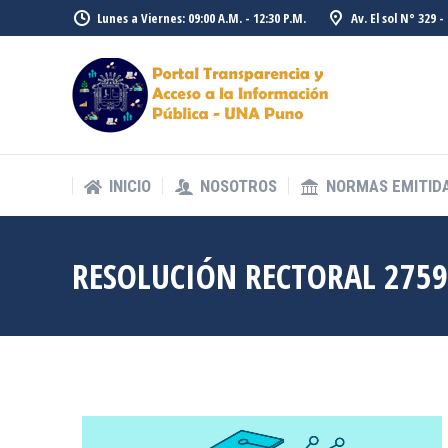
Lunes a Viernes: 09:00 A.M. - 12:30 P.M.
Av. El sol N° 329 
INICIO
NOSOTROS
NORMAS EMITID
INICIO
NOSOTROS
NORMAS EMITID
RESOLUCIÓN RECTORAL 2759