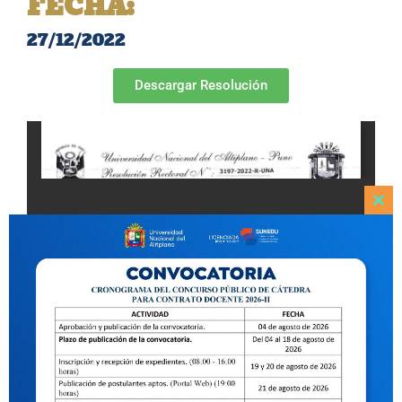
FECHA:
27/12/2022
Descargar Resolución
Clo
this
mod