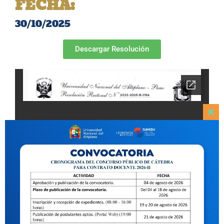
FECHA:
30/10/2025
Descargar Resolución
Clo
this
mod