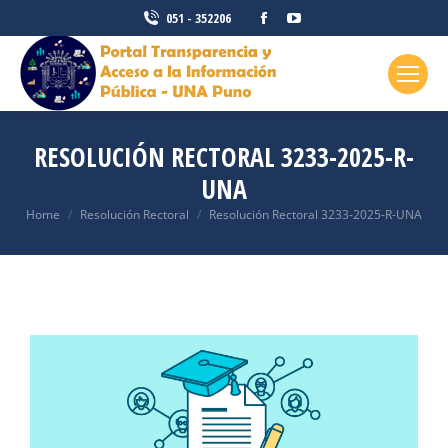
051 - 352206
RESOLUCIÓN RECTORAL 3233-2025-R-
UNA
You are here:
Home
Resolución Rectoral
Resolución Rectoral 3233-2025-R-UNA