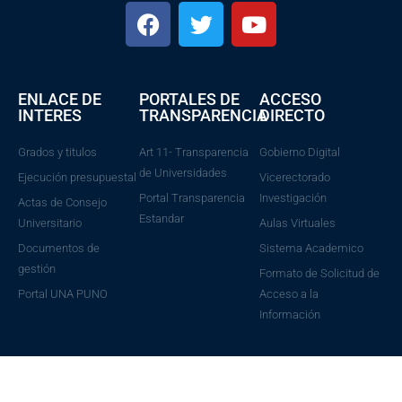
ENLACE DE
PORTALES DE
ACCESO
INTERES
TRANSPARENCIA
DIRECTO
Grados y titulos
Art 11- Transparencia
Gobierno Digital
de Universidades
Ejecución presupuestal
Vicerectorado
Portal Transparencia
Investigación
Actas de Consejo
Estandar
Universitario
Aulas Virtuales
Documentos de
Sistema Academico
gestión
Formato de Solicitud de
Portal UNA PUNO
Acceso a la
Información