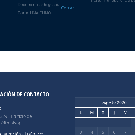
Portal Transparencia E
Documentos de gestión
Cerrar
Portal UNA PUNO
ACIÓN DE CONTACTO
agosto 2026
:
L
M
X
J
V
 329 - Edificio de
(4to piso)
3
4
5
6
7
e atención al público: