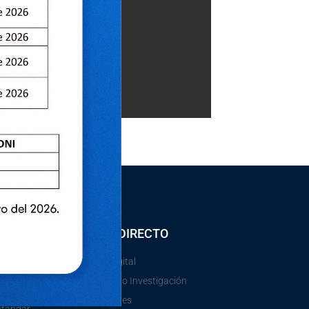
ACCESO DIRECTO
Gobierno Digital
e
Vicerectorado Investigación
Aulas Virtuales