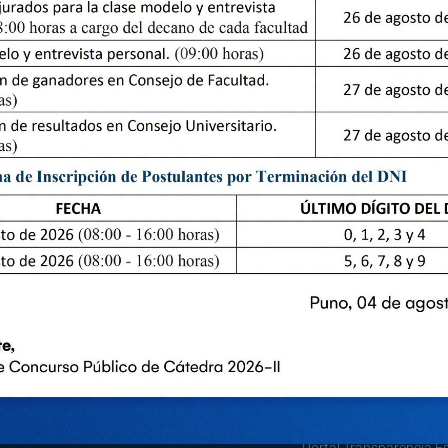
Descargar
ENLACE DE INTERES
PORTALES DE
TRANSPARENCIA
Grados y titulos
Art 11- Transparencia d
Ejecución presupuestal
Universidades
Actas de Consejo Universitario