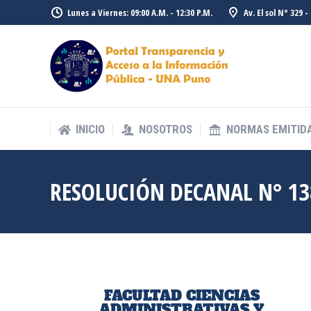
Lunes a Viernes: 09:00 A.M. - 12:30 P.M.
Av. El sol N° 329 
INICIO
NOSOTROS
NORMAS EMITID
INICIO
NOSOTROS
NORMAS EMITID
RESOLUCIÓN DECANAL N° 13
FACULTAD CIENCIAS
ADMINISTRATIVAS Y