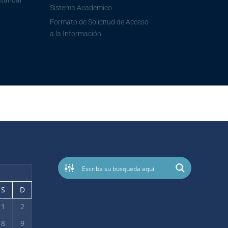
standar
Sistema Academico
Formato de Solicitud de Acceso
a la Información
S
D
1
2
8
9