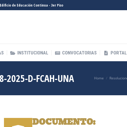
- Edificio de Educación Continua - 3er Piso
AS
INSTITUCIONAL
CONVOCATORIAS
PORTAL
AS
INSTITUCIONAL
CONVOCATORIAS
PORTAL
8-2025-D-FCAH-UNA
You are here:
Home
Resolucion
DOCUMENTO: