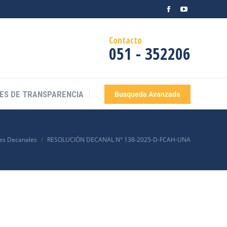
ES DE TRANSPARENCIA
Busqueda Avanzada
Contacto
051 - 352206
ES DE TRANSPARENCIA
Busqueda Avanzada
es Decanales
RESOLUCIÓN DECANAL N° 138-2025-D-FCAH-UNA