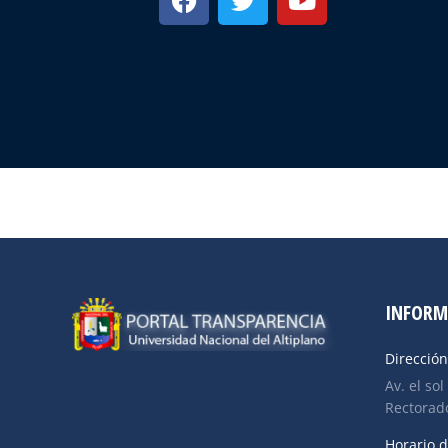
INFORM
Dirección
Av. el sol
Rectorado
Horario d