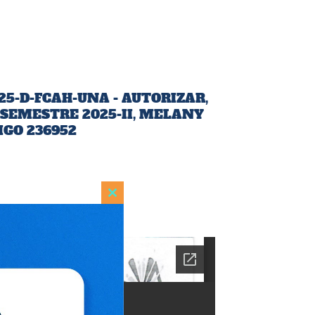
25-D-FCAH-UNA - AUTORIZAR,
 SEMESTRE 2025-II, MELANY
GO 236952
Close
this
module