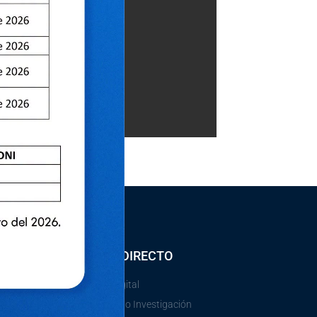
ACCESO DIRECTO
Gobierno Digital
e
Vicerectorado Investigación