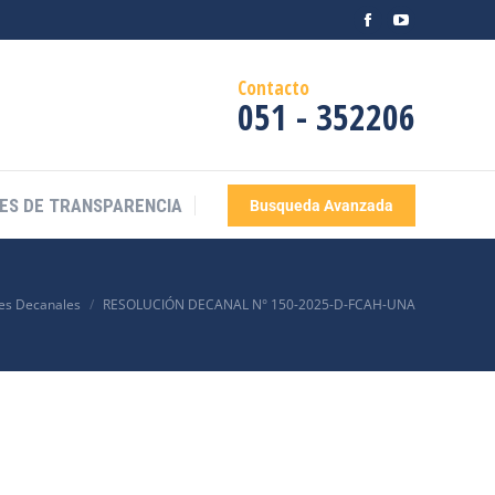
ES DE TRANSPARENCIA
Busqueda Avanzada
Contacto
051 - 352206
ES DE TRANSPARENCIA
Busqueda Avanzada
es Decanales
RESOLUCIÓN DECANAL N° 150-2025-D-FCAH-UNA