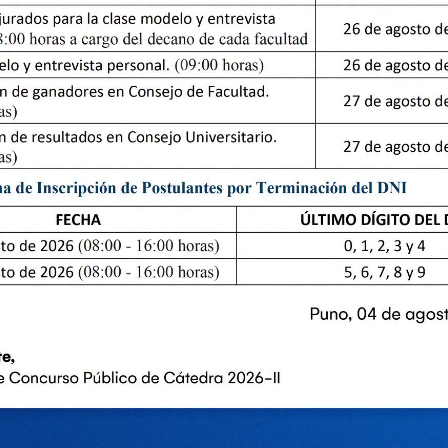
Descargar
ENLACE DE INTERES
PORTALES DE
TRANSPARENCIA
Grados y titulos
Art 11- Transparencia d
Ejecución presupuestal
Universidades