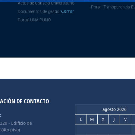
Actas de Consejo Universitario
Portal Transparencia E
Cerrar
Documentos de gestión
Portal UNA PUNO
ACIÓN DE CONTACTO
agosto 2026
:
L
M
X
J
V
 329 - Edificio de
(4to piso)