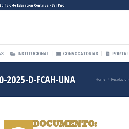
- Edificio de Educación Continua - 3er Piso
AS
INSTITUCIONAL
CONVOCATORIAS
PORTAL
AS
INSTITUCIONAL
CONVOCATORIAS
PORTAL
0-2025-D-FCAH-UNA
You are here:
Home
Resolucion
DOCUMENTO: