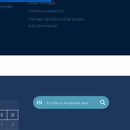
Aulas Virtuales
standar
Sistema Academico
Formato de Solicitud de Acceso
a la Información
S
D
1
2