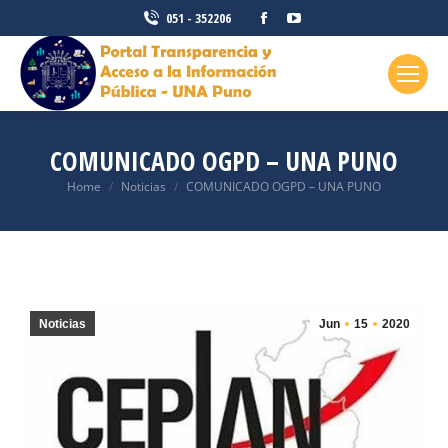
Facebook
YouTube
051 - 352206
page
page
opens
opens
in
in
new
new
window
window
COMUNICADO OGPD – UNA PUNO
You are here:
Home
Noticias
COMUNICADO OGPD – UNA PUNO
Noticias
Jun
15
2020