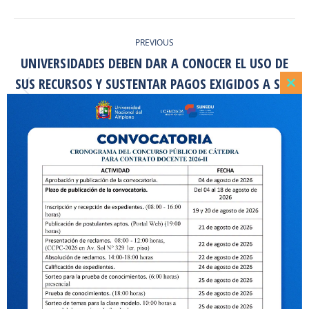
POST
PREVIOUS
NAVIGATION
UNIVERSIDADES DEBEN DAR A CONOCER EL USO DE
SUS RECURSOS Y SUSTENTAR PAGOS EXIGIDOS A SUS
Previous
Clo
ESTUDIANTES, SEGÚN PRINCIPIO DE TRANSPARENCIA
this
post:
mod
QUE ORDENA LA LEY UNIVERSITARIA
NEXT
COMUNICADO OGPD –UNA-PUNO
Next
post:
RELATED POSTS
LA UNA PUNO LOGRA EL 100% EN
TRANSPARENCIA