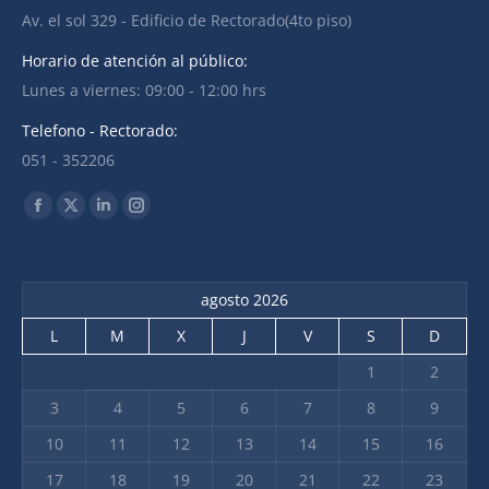
Av. el sol 329 - Edificio de Rectorado(4to piso)
Horario de atención al público:
Lunes a viernes: 09:00 - 12:00 hrs
Telefono - Rectorado:
051 - 352206
Find us on:
Facebook
X
Linkedin
Instagram
page
page
page
page
opens
opens
opens
opens
agosto 2026
in
in
in
in
new
new
new
new
L
M
X
J
V
S
D
window
window
window
window
1
2
3
4
5
6
7
8
9
10
11
12
13
14
15
16
17
18
19
20
21
22
23