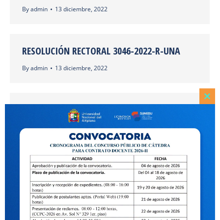
By
admin
13 diciembre, 2022
RESOLUCIÓN RECTORAL 3046-2022-R-UNA
By
admin
13 diciembre, 2022
Clo
RESOLUCIÓN RECTORAL 2937-2022-R-UNA
this
mod
By
Reker Luque
1 diciembre, 2022
RESOLUCIÓN RECTORAL 2936-2022-R-UNA
By
Reker Luque
1 diciembre, 2022