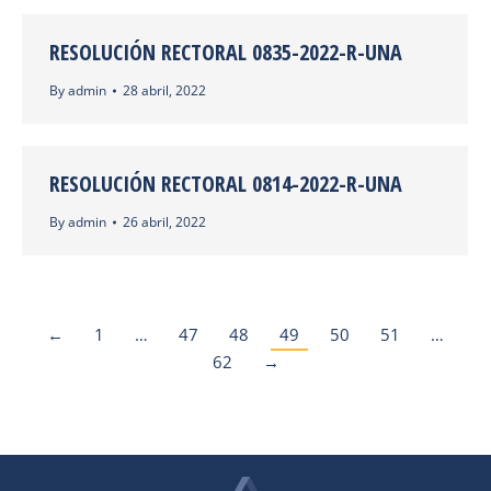
RESOLUCIÓN RECTORAL 0835-2022-R-UNA
By
admin
28 abril, 2022
RESOLUCIÓN RECTORAL 0814-2022-R-UNA
By
admin
26 abril, 2022
←
1
…
47
48
49
50
51
…
62
→