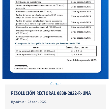
RESOLUCIÓN RECTORAL 0945-2022-R-UNA
By
admin
18 mayo, 2022
RESOLUCIÓN RECTORAL 0939-2022-R-UNA
By
admin
18 mayo, 2022
RESOLUCIÓN RECTORAL 0837-2022-R-UNA
By
admin
28 abril, 2022
Cerrar
RESOLUCIÓN RECTORAL 0838-2022-R-UNA
By
admin
28 abril, 2022